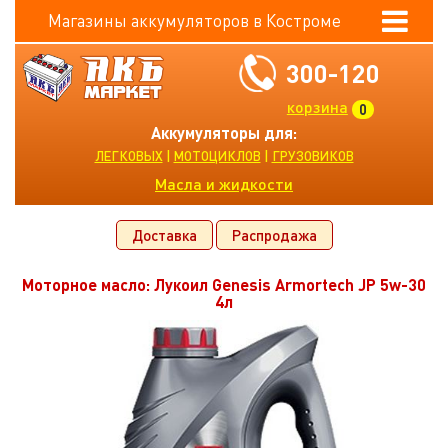
Магазины аккумуляторов в Костроме
300-120
корзина
0
Аккумуляторы для:
|
|
ЛЕГКОВЫХ
МОТОЦИКЛОВ
ГРУЗОВИКОВ
Масла и жидкости
Доставка
Распродажа
Моторное масло: Лукоил Genesis Armortech JP 5w-30
4л