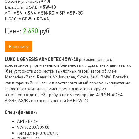
Объем и упаковка:
• 4 л
Вязкость по SAE:
• 5W-30
API:
• SN • SN+ • SN-RC • SP • SP-RC
ILSAC:
• GF-5 • GF-6A
Цена:
2 690
руб.
В корзину
LUKOIL GENESIS ARMORTECH 5W-40
рекомендовано к
всесезонному применению в бензиновых и дизельных двигателях
(без устройств доочистки выхлопных газов) автомобилей
Mercedes-Benz, Renault, Volkswagen, Skoda, Audi, BMW, Porsche
как в гарантийный, так и в постгарантийный период эксплуатации.
Также подходит для применения в двигателях других
автопроизводителей, требующих масел уровня API SN, ACEA
A3/B3, A3/B4 и класса вязкости SAE 5W-40.
Спецификации:
API SN/CF
VW 502 00/505 00
Renault RN 0700/0710
BMW LL-01