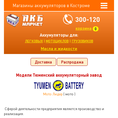
Магазины аккумуляторов в Костроме
300-120
корзина
0
Аккумуляторы для:
|
|
ЛЕГКОВЫХ
МОТОЦИКЛОВ
ГРУЗОВИКОВ
Масла и жидкости
Доставка
Распродажа
Модели Тюменский аккумуляторный завод
Moto Лидер
( мото )
Сферой деятельности предприятия является производство и
реализация: